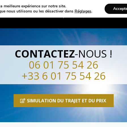
a meilleure expérience sur notre site.
Accept
que nous utilisons ou les désactiver dans
Réglages
.
hevel
Transfert Aéroport
Transfert Gar
CONTACTEZ
-NOUS !
06 01 75 54 26
+33 6 01 75 54 26
SIMULATION DU TRAJET ET DU PRIX